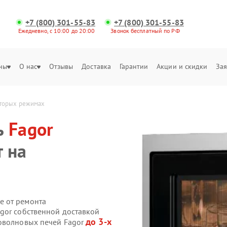
+7 (800) 301-55-83
+7 (800) 301-55-83
Ежедневно, с 10:00 до 20:00
Звонок бесплатный по РФ
ны
О нас
Отзывы
Доставка
Гарантии
Акции и скидки
Зая
которых режимах
ь
Fagor
т на
е от ремонта
gor собственной доставкой
до 3-х
роволновых печей Fagor