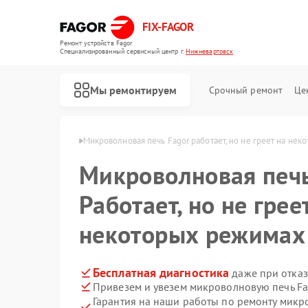
FIX-FAGOR
Ремонт устройств Fagor
Специализированный cервисный центр г.
Нижневартовск
Мы ремонтируем
Срочный ремонт
Це
r в Нижневартовске
Микроволновая печь Fagor работает, но не греет на не
Микроволновая печ
Работает, но не грее
некоторых режимах
Ремонт стиральных машин Fagor
Ремонт посудомоечных машин Fagor
Ремонт духовых шкафов Fagor
Ремонт варочных панелей Fagor
Ремонт водонагревателей Fagor
Бесплатная диагностика
даже при отказ
Привезем и увезем микроволновую печь Fa
Гарантия на наши работы по ремонту мик