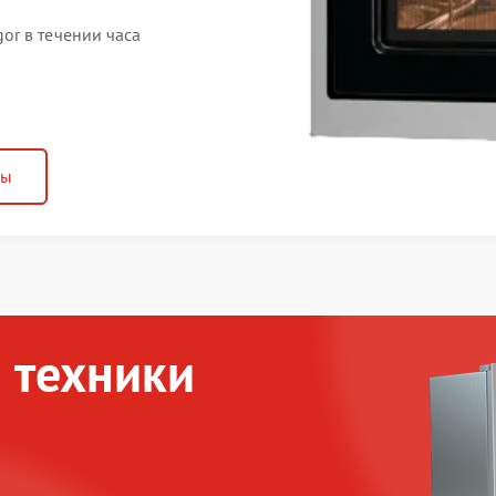
r в течении часа
ны
 техники