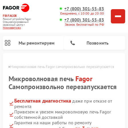
+7 (800) 301-55-83
Ежедневно, с 10:00 до 20:00
FIX-FAGOR
+7 (800) 301-55-83
Ремонт устройств Fagor
Специализированный
Звонок бесплатный по РФ
cервисный центр г.
Нижневартовск
Мы ремонтируем
Позвонить
овске
Микроволновая печь Fagor самопроизвольно перезапускается
Микроволновая печь
Fagor
Самопроизвольно перезапускается
Бесплатная диагностика
даже при отказе от
Ремонт стиральных машин Fagor
Ремонт посудомоечных машин Fagor
Ремонт варочных панелей Fagor
ремонта
Привезем и увезем микроволновую печь Fagor
собственной доставкой
Гарантия на наши работы по ремонту