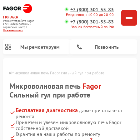
+7 (800) 301-55-83
Ежедневно, с 10:00 до 20:00
FIX-FAGOR
+7 (800) 301-55-83
Ремонт устройств Fagor
Специализированный
Звонок бесплатный по РФ
cервисный центр г.
Нижневартовск
Мы ремонтируем
Позвонить
овске
Микроволновая печь Fagor сильный гул при работе
Микроволновая печь
Fagor
Сильный гул при работе
Бесплатная диагностика
даже при отказе от
Ремонт стиральных машин Fagor
Ремонт посудомоечных машин Fagor
Ремонт варочных панелей Fagor
ремонта
Привезем и увезем микроволновую печь Fagor
собственной доставкой
Гарантия на наши работы по ремонту