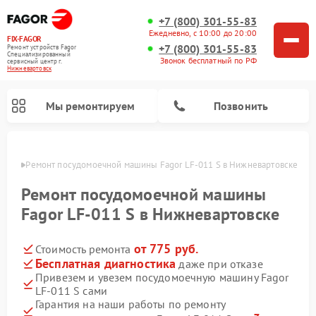
+7 (800) 301-55-83
Ежедневно, с 10:00 до 20:00
FIX-FAGOR
+7 (800) 301-55-83
Ремонт устройств Fagor
Специализированный
Звонок бесплатный по РФ
cервисный центр г.
Нижневартовск
Мы ремонтируем
Позвонить
овске
Ремонт посудомоечной машины Fagor LF-011 S в Нижневартовске
Ремонт посудомоечной машины
Fagor LF-011 S в Нижневартовске
от 775 руб.
Стоимость ремонта
Ремонт стиральных машин Fagor
Ремонт варочных панелей Fagor
Ремонт микроволновых печей Fagor
Бесплатная диагностика
даже при отказе
Привезем и увезем посудомоечную машину Fagor
LF-011 S сами
Гарантия на наши работы по ремонту