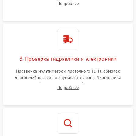
Подробнее
циркуляционному насосу, ТЭНу и сливной помпе.
3. Проверка гидравлики и электроники
Прозвонка мультиметром проточного ТЭНа, обмоток
двигателей насосов и впускного клапана. Диагностика
прессостата (датчика уровня воды), датчика мутности,
Подробнее
концевика дверцы и электронного модуля управления.