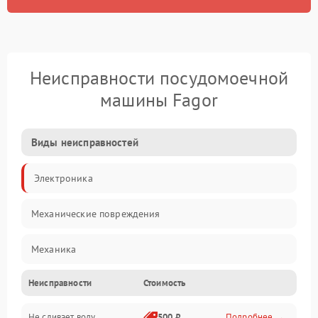
Неисправности посудомоечной
машины Fagor
Виды неисправностей
Электроника
Механические повреждения
Механика
Неисправности
Стоимость
Управление
Не сливает воду
500 ₽
Подробнее →