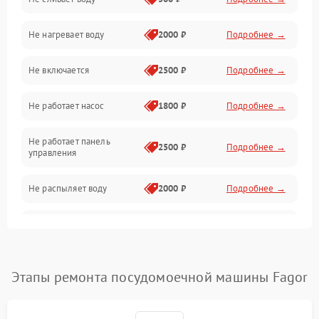
Электропитание
Не нагревает воду
2000 ₽
Подробнее →
Датчики
Не включается
2500 ₽
Подробнее →
Нагрев
Не работает насос
1800 ₽
Подробнее →
Вода
Не работает панель
Гигиена
2500 ₽
Подробнее →
управления
Программное обеспечение
Не распыляет воду
2000 ₽
Подробнее →
Не запускается цикл
1800 ₽
Подробнее →
стирки
Проблемы с набором
Этапы ремонта посудомоечной машины Fagor
1800 ₽
Подробнее →
воды
Не работает сушилка
2100 ₽
Подробнее →