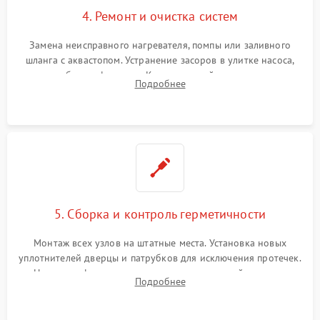
4. Ремонт и очистка систем
Замена неисправного нагревателя, помпы или заливного
шланга с аквастопом. Устранение засоров в улитке насоса,
патрубках и фильтрах. Компонентный ремонт платы
Подробнее
управления, восстановление поврежденной проводки.
5. Сборка и контроль герметичности
Монтаж всех узлов на штатные места. Установка новых
уплотнителей дверцы и патрубков для исключения протечек.
Надежная фиксация хомутов гидравлической системы,
Подробнее
сборка корпуса и установка датчика поплавка.