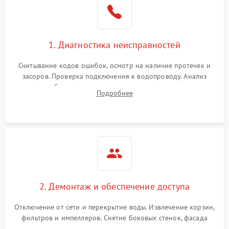
Сбои в работе таймера
1700 ₽
Подробнее →
1. Диагностика неисправностей
Проблемы с
2100 ₽
Подробнее →
циркуляционным насосом
Считывание кодов ошибок, осмотр на наличие протечек и
засоров. Проверка подключения к водопроводу. Анализ
жалоб на отсутствие слива, нагрева, вращения
Подробнее
разбрызгивателей или срабатывание системы защиты
аквастоп.
2. Демонтаж и обеспечение доступа
Отключение от сети и перекрытие воды. Извлечение корзин,
фильтров и импеллеров. Снятие боковых стенок, фасада
дверцы или нижнего поддона для прямого доступа к