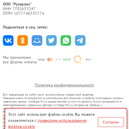
ООО "Русервис"
ИНН 7702633247
ОГРН 1077746335776
Поделиться в соц. сетях:
Мы принимаем
все формы оплаты
Политика конфиденциальности
Вся информация на сайте носит исключительно справочный характер.
Товарные знаки используются исключительно для описания устройств, в отношении которых
сервисные центры nvrt.fagor-fix.ru предоставляют услуги по ремонту. Услуги оказываются в
неавторизованных сервисных центрах nvrt.fagor-fix.ru, которые не связаны с
правообладателями товарных знаков или их официальными представителями.
Ремонт осуществляется для устройств, уже введенных в гражданский оборот в соответствии
Этот сайт использует файлы cookie. Вы можете
со статьей 1487 ГК РФ.
Использование товарных знаков не преследует цели индивидуализации услуг или введения
ознакомиться с
правилами использования
Согласен
потребителей в заблуждение, а служит для информирования о предоставляемых услугах по
ремонту техники указанных брендов.
файлов cookie