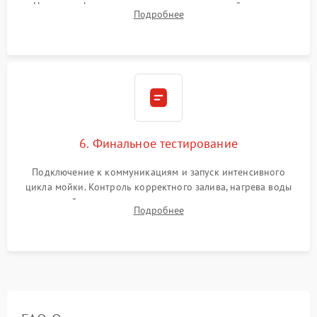
Надежная фиксация хомутов гидравлической системы,
Подробнее
сборка корпуса и установка датчика поплавка.
6. Финальное тестирование
Подключение к коммуникациям и запуск интенсивного
цикла мойки. Контроль корректного залива, нагрева воды
до нужной температуры, отсутствия посторонних шумов,
Подробнее
штатного слива и абсолютной сухости в поддоне.