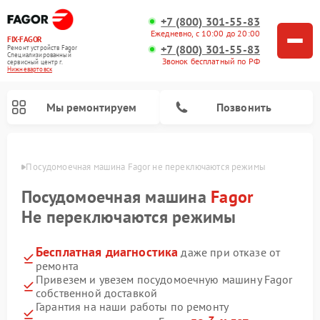
+7 (800) 301-55-83
Ежедневно, с 10:00 до 20:00
FIX-FAGOR
+7 (800) 301-55-83
Ремонт устройств Fagor
Специализированный
Звонок бесплатный по РФ
cервисный центр г.
Нижневартовск
Мы ремонтируем
Позвонить
овске
Посудомоечная машина Fagor не переключаются режимы
Посудомоечная машина
Fagor
Не переключаются режимы
Бесплатная диагностика
даже при отказе от
Ремонт стиральных машин Fagor
Ремонт варочных панелей Fagor
Ремонт микроволновых печей Fagor
ремонта
Привезем и увезем посудомоечную машину Fagor
собственной доставкой
Гарантия на наши работы по ремонту