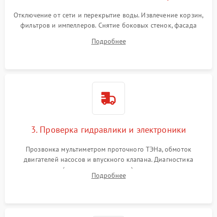
Отключение от сети и перекрытие воды. Извлечение корзин,
фильтров и импеллеров. Снятие боковых стенок, фасада
дверцы или нижнего поддона для прямого доступа к
Подробнее
циркуляционному насосу, ТЭНу и сливной помпе.
3. Проверка гидравлики и электроники
Прозвонка мультиметром проточного ТЭНа, обмоток
двигателей насосов и впускного клапана. Диагностика
прессостата (датчика уровня воды), датчика мутности,
Подробнее
концевика дверцы и электронного модуля управления.