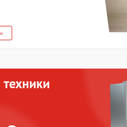
ны
 техники