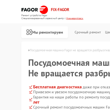
FIX-FAGOR
Ремонт устройств Fagor
Специализированный cервисный центр г.
Нижневартовск
Мы ремонтируем
Срочный ремонт
Це
r в Нижневартовске
Посудомоечная машина Fagor не вращается разбрызгив
Посудомоечная ма
Не вращается разбр
Бесплатная диагностика
даже при отказ
Привезем и увезем посудомоечную машину
Ремонт стиральных машин Fagor
Ремонт духовых шкафов Fagor
Ремонт микроволновых печей Fagor
Ремонт варочных панелей Fagor
Ремонт водонагревателей Fagor
Гарантия на наши работы по ремонту пос
лет
Срочный ремонт посудомоечных машин Fag