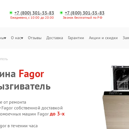
+7 (800) 301-55-83
+7 (800) 301-55-83
Ежедневно, с 10:00 до 20:00
Звонок бесплатный по РФ
ны
О нас
Отзывы
Доставка
Гарантии
Акции и скидки
Зая
атель
шина
Fagor
ызгиватель
е от ремонта
 Fagor собственной доставкой
до 3-х
удомоечных машин Fagor
or в течении часа