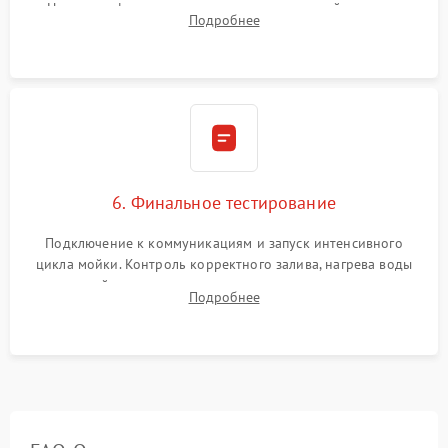
Надежная фиксация хомутов гидравлической системы,
Подробнее
сборка корпуса и установка датчика поплавка.
6. Финальное тестирование
Подключение к коммуникациям и запуск интенсивного
цикла мойки. Контроль корректного залива, нагрева воды
до нужной температуры, отсутствия посторонних шумов,
Подробнее
штатного слива и абсолютной сухости в поддоне.