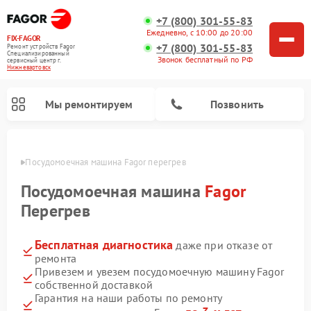
+7 (800) 301-55-83
Ежедневно, с 10:00 до 20:00
FIX-FAGOR
+7 (800) 301-55-83
Ремонт устройств Fagor
Специализированный
Звонок бесплатный по РФ
cервисный центр г.
Нижневартовск
Мы ремонтируем
Позвонить
овске
Посудомоечная машина Fagor перегрев
Посудомоечная машина
Fagor
Перегрев
Бесплатная диагностика
даже при отказе от
Ремонт стиральных машин Fagor
Ремонт варочных панелей Fagor
Ремонт микроволновых печей Fagor
ремонта
Привезем и увезем посудомоечную машину Fagor
собственной доставкой
Гарантия на наши работы по ремонту