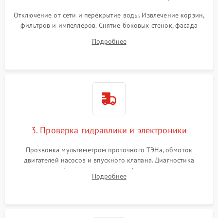
Отключение от сети и перекрытие воды. Извлечение корзин,
фильтров и импеллеров. Снятие боковых стенок, фасада
дверцы или нижнего поддона для прямого доступа к
Подробнее
циркуляционному насосу, ТЭНу и сливной помпе.
3. Проверка гидравлики и электроники
Прозвонка мультиметром проточного ТЭНа, обмоток
двигателей насосов и впускного клапана. Диагностика
прессостата (датчика уровня воды), датчика мутности,
Подробнее
концевика дверцы и электронного модуля управления.