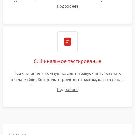
Надежная фиксация хомутов гидравлической системы,
Подробнее
сборка корпуса и установка датчика поплавка.
6. Финальное тестирование
Подключение к коммуникациям и запуск интенсивного
цикла мойки. Контроль корректного залива, нагрева воды
до нужной температуры, отсутствия посторонних шумов,
Подробнее
штатного слива и абсолютной сухости в поддоне.