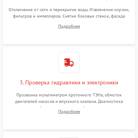
Отключение от сети и перекрытие воды. Извлечение корзин,
фильтров и импеллеров. Снятие боковых стенок, фасада
дверцы или нижнего поддона для прямого доступа к
Подробнее
циркуляционному насосу, ТЭНу и сливной помпе.
3. Проверка гидравлики и электроники
Прозвонка мультиметром проточного ТЭНа, обмоток
двигателей насосов и впускного клапана. Диагностика
прессостата (датчика уровня воды), датчика мутности,
Подробнее
концевика дверцы и электронного модуля управления.