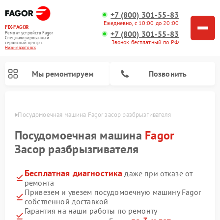
+7 (800) 301-55-83
Ежедневно, с 10:00 до 20:00
FIX-FAGOR
+7 (800) 301-55-83
Ремонт устройств Fagor
Специализированный
Звонок бесплатный по РФ
cервисный центр г.
Нижневартовск
Мы ремонтируем
Позвонить
овске
Посудомоечная машина Fagor засор разбрызгивателя
Посудомоечная машина
Fagor
Засор разбрызгивателя
Бесплатная диагностика
даже при отказе от
Ремонт стиральных машин Fagor
Ремонт варочных панелей Fagor
Ремонт микроволновых печей Fagor
ремонта
Привезем и увезем посудомоечную машину Fagor
собственной доставкой
Гарантия на наши работы по ремонту