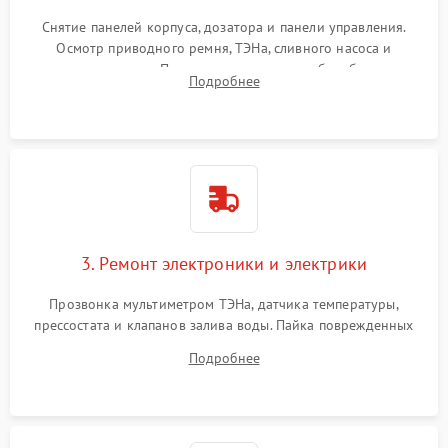
Снятие панелей корпуса, дозатора и панели управления.
Осмотр приводного ремня, ТЭНа, сливного насоса и
амортизаторов. Проверка подшипников барабана и
Подробнее
крестовины на износ, а манжеты люка на разрывы.
3. Ремонт электроники и электрики
Прозвонка мультиметром ТЭНа, датчика температуры,
прессостата и клапанов залива воды. Пайка поврежденных
дорожек или замена симисторов на плате управления.
Подробнее
Восстановление целостности проводки и контактов.