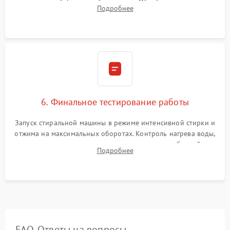
надежной фиксацией хомутами. Обработка стыков
Подробнее
герметиком для предотвращения возможных протечек воды.
6. Финальное тестирование работы
Запуск стиральной машины в режиме интенсивной стирки и
отжима на максимальных оборотах. Контроль нагрева воды,
корректности слива, отсутствия излишних вибраций,
Подробнее
посторонних стуков и протечек под корпусом.
FAQ. Ответы на вопросы