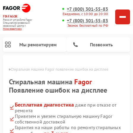
+7 (800) 301-55-83
Ежедневно, с 10:00 до 20:00
FIX-FAGOR
+7 (800) 301-55-83
Ремонт устройств Fagor
Специализированный
Звонок бесплатный по РФ
cервисный центр г.
Нижневартовск
Мы ремонтируем
Позвонить
овске
Стиральная машина Fagor появление ошибок на дисплее
Стиральная машина
Fagor
Появление ошибок на дисплее
Бесплатная диагностика
даже при отказе от
Ремонт варочных панелей Fagor
Ремонт посудомоечных машин Fagor
Ремонт микроволновых печей Fagor
ремонта
Привезем и увезем стиральную машину Fagor
собственной доставкой
Гарантия на наши работы по ремонту стиральных