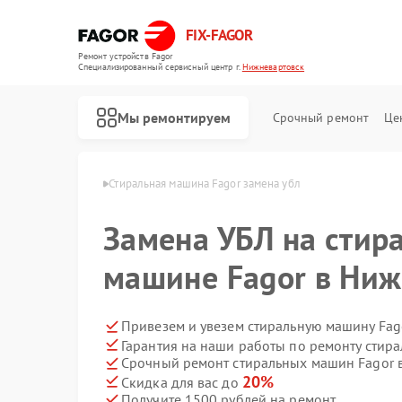
FIX-FAGOR
Ремонт устройств Fagor
Специализированный cервисный центр г.
Нижневартовск
Мы ремонтируем
Срочный ремонт
Це
r в Нижневартовске
Стиральная машина Fagor замена убл
Замена УБЛ на стир
машине Fagor в Ниж
Привезем и увезем стиральную машину Fag
Гарантия на наши работы по ремонту стир
Ремонт посудомоечных машин Fagor
Ремонт духовых шкафов Fagor
Ремонт микроволновых печей Fagor
Ремонт варочных панелей Fagor
Ремонт водонагревателей Fagor
Срочный ремонт стиральных машин Fagor в
20%
Скидка для вас до
Получите 1500 рублей на ремонт