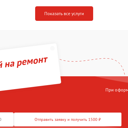
Показать все услуги
й на ремонт
При оформл
Отправить заявку и получить 1500 ₽