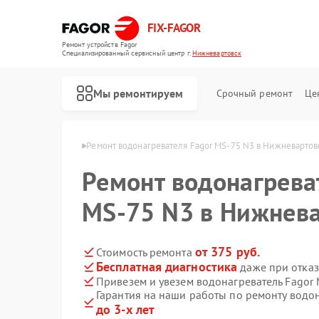
FIX-FAGOR
Ремонт устройств Fagor
Специализированный cервисный центр г.
Нижневартовск
Мы ремонтируем
Срочный ремонт
Це
or в Нижневартовске
Ремонт водонагревателя Fagor MS-75 N3 в Нижневартов
Ремонт водонагрева
MS-75 N3 в Нижнев
от 375 руб.
Стоимость ремонта
Бесплатная диагностика
даже при отказ
Ремонт стиральных машин Fagor
Ремонт посудомоечных машин Fagor
Ремонт духовых шкафов Fagor
Ремонт микроволновых печей Fagor
Ремонт варочных панелей Fagor
Привезем и увезем водонагреватель Fagor
Гарантия на наши работы по ремонту водо
до 3-х лет