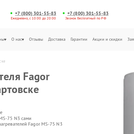
+7 (800) 301-55-83
+7 (800) 301-55-83
Ежедневно, с 10:00 до 20:00
Звонок бесплатный по РФ
ны
О нас
Отзывы
Доставка
Гарантии
Акции и скидки
Зая
ске
теля Fagor
артовске
е
 MS-75 N3 сами
нагревателей Fagor MS-75 N3