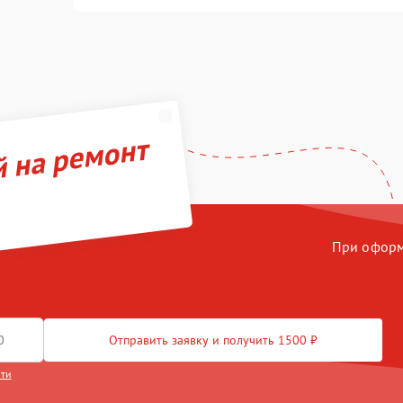
й на ремонт
При оформл
Отправить заявку и получить 1500 ₽
сти